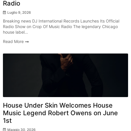
Radio
Luglio 9, 2026
Breaking news DJ International Records Launches Its Official
Radio Show on Crop Of Music Radio The legendary Chicago
house label...
Read More
Radio Show
House Under Skin Welcomes House
Music Legend Robert Owens on June
1st
Maggio 30, 2026