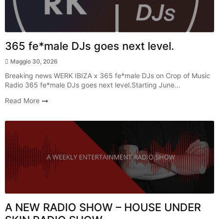
365 fe*male DJs goes next level.
Maggio 30, 2026
Breaking news WERK IBIZA x 365 fe*male DJs on Crop of Music
Radio 365 fe*male DJs goes next level.Starting June...
Read More
Radio Show
A NEW RADIO SHOW – HOUSE UNDER